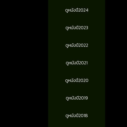
ดูหนังปี2024
ดูหนังปี2023
ดูหนังปี2022
ดูหนังปี2021
ดูหนังปี2020
ดูหนังปี2019
ดูหนังปี2018