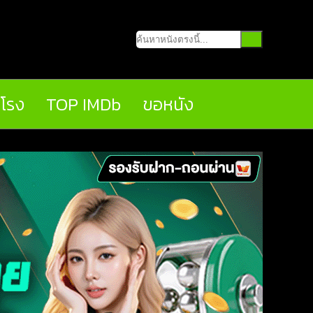
นโรง
TOP IMDb
ขอหนัง