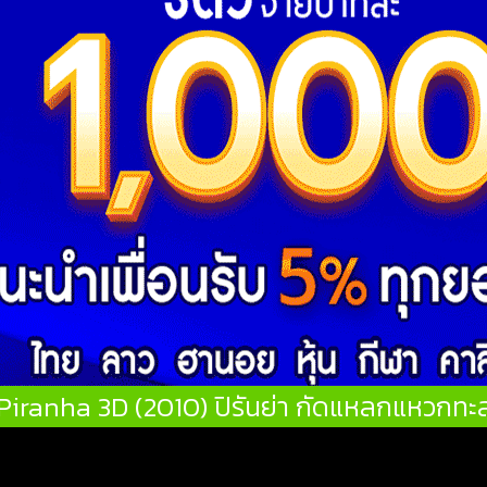
Piranha 3D (2010) ปิรันย่า กัดแหลกแหวกทะล