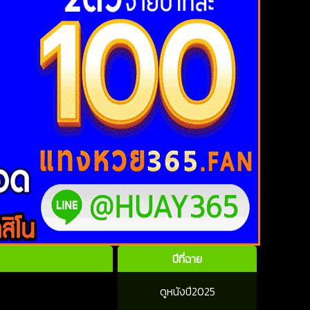
ปีที่ฉาย
ดูหนังปี2025