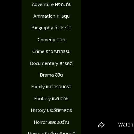
Adventure ผจญภัย
Animation การ์ตูน
Biography ชีวประวัติ
Comedy ตลก
Crime อาชญากรรม
Documentary สารคดี
Drama ชีวิต
Family แนวครอบครัว
Fantasy แฟนตาซี
History ประวัติศาสตร์
Horror สยองขวัญ
Music หนังเกี่ยวกับดนตรี