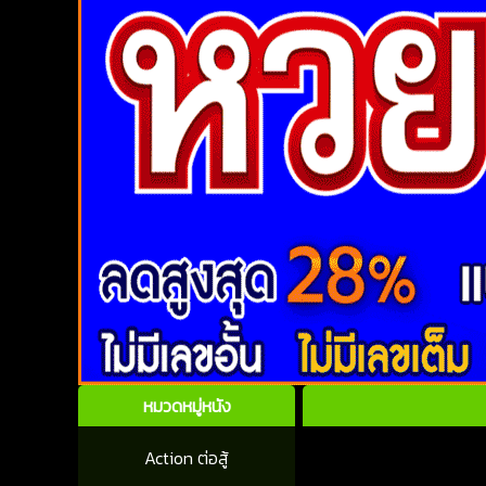
หมวดหมู่หนัง
Action ต่อสู้