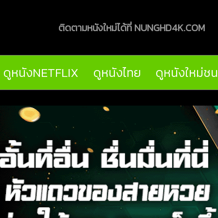
ติดตามหนังใหม่ได้ที่ NUNGHD4K.COM
ดูหนังNETFLIX
ดูหนังไทย
ดูหนังใหม่ช