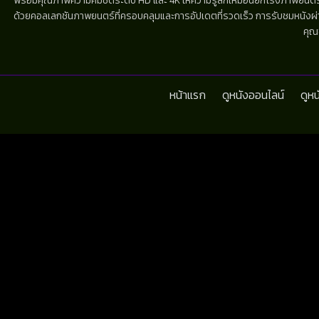
พร้อมคุณภาพความคมชัดระดับ HD และ 4K ให้ความรู้สึกเหมือนยกโรงภาพยนตร์มาไว้
ด้วยคอลเลกชันภาพยนตร์ที่ครอบคลุมและการอัปเดตที่รวดเร็ว การรับชมหนังผ่านห
คุณ
หน้าแรก
ดูหนังออนไลน์
ดูห