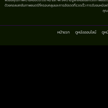
พร้อมคุณภาพความคมชัดระดับ HD และ 4K ให้ความรู้สึกเหมือนยกโรงภาพยนตร์มาไว้
ด้วยคอลเลกชันภาพยนตร์ที่ครอบคลุมและการอัปเดตที่รวดเร็ว การรับชมหนังผ่านห
คุณ
หน้าแรก
ดูหนังออนไลน์
ดูห