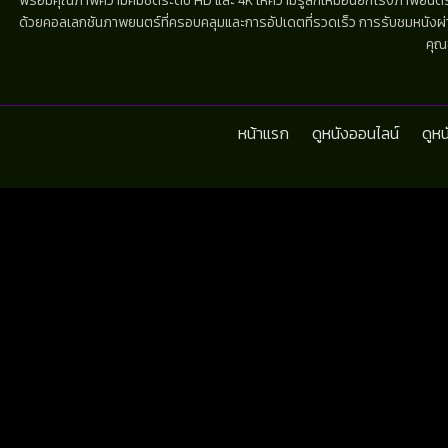
พร้อมคุณภาพความคมชัดระดับ HD และ 4K ให้ความรู้สึกเหมือนยกโรงภาพยนตร์มาไว้
ด้วยคอลเลกชันภาพยนตร์ที่ครอบคลุมและการอัปเดตที่รวดเร็ว การรับชมหนังผ่านห
คุณ
หน้าแรก
ดูหนังออนไลน์
ดูห