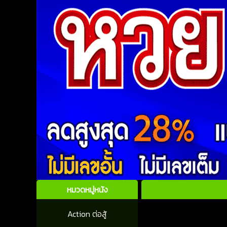
หมวดหมู่หนัง
Action ต่อสู้