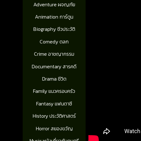
Adventure ผจญภัย
Animation การ์ตูน
Biography ชีวประวัติ
Comedy ตลก
Crime อาชญากรรม
Documentary สารคดี
Drama ชีวิต
Family แนวครอบครัว
Fantasy แฟนตาซี
History ประวัติศาสตร์
Horror สยองขวัญ
Music หนังเกี่ยวกับดนตรี