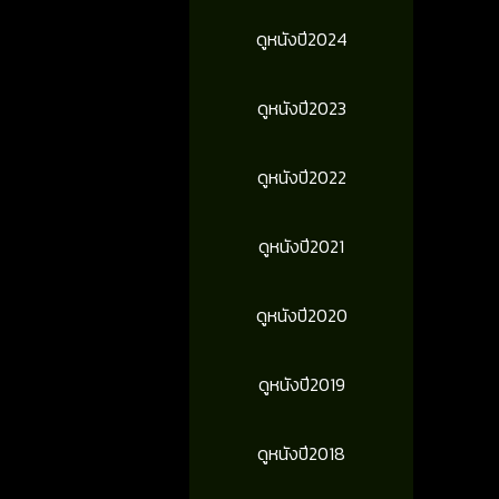
ดูหนังปี2024
ดูหนังปี2023
ดูหนังปี2022
ดูหนังปี2021
ดูหนังปี2020
ดูหนังปี2019
ดูหนังปี2018