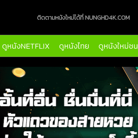
ติดตามหนังใหม่ได้ที่ NUNGHD4K.COM
ดูหนังNETFLIX
ดูหนังไทย
ดูหนังใหม่ช