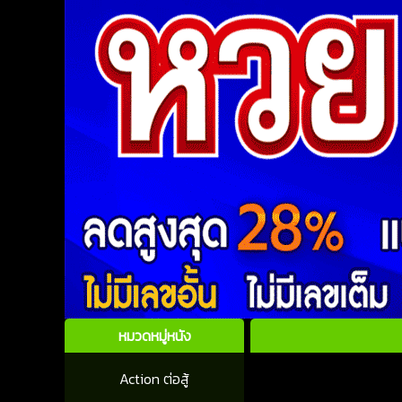
หมวดหมู่หนัง
Action ต่อสู้