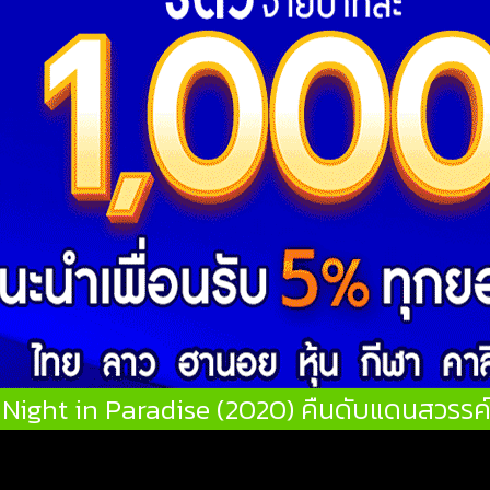
Night in Paradise (2020) คืนดับแดนสวรรค