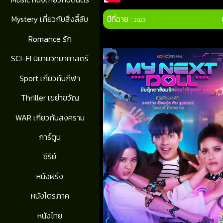
ปีที่ฉาย :
Mystery เกี่ยวกับสิ่งลี้ลับ
2023
Romance รัก
SCI-FI นิยายวิทยาศาสตร์
Sport เกี่ยวกับกีฬา
Thriller เขย่าขวัญ
WAR เกี่ยวกับสงคราม
การ์ตูน
ซีรีย์
หนังฝรั่ง
หนังไตรภาค
หนังไทย