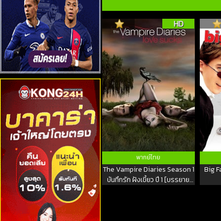
HD
พากย์ไทย
The Vampire Diaries Season 1
Big F
บันทึกรัก ฝังเขี้ยว ปี 1 [บรรยาย
ไทย]