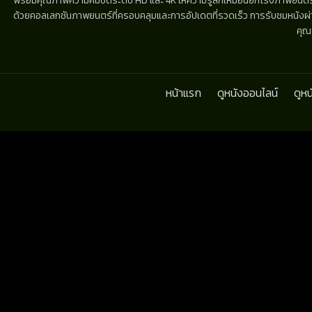
พร้อมคุณภาพความคมชัดระดับ HD และ 4K ให้ความรู้สึกเหมือนยกโรงภาพยนตร์มาไว้
ด้วยคอลเลกชันภาพยนตร์ที่ครอบคลุมและการอัปเดตที่รวดเร็ว การรับชมหนังผ่านห
คุณ
หน้าแรก
ดูหนังออนไลน์
ดูห