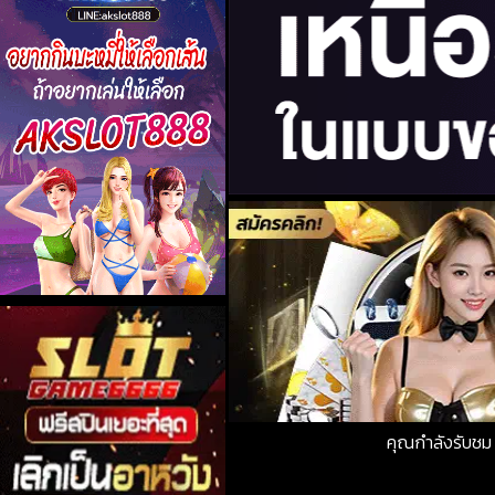
คุณกำลังรับช