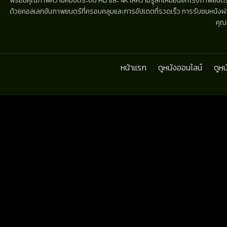
พร้อมคุณภาพความคมชัดระดับ HD และ 4K ให้ความรู้สึกเหมือนยกโรงภาพยนตร์มาไว้
ด้วยคอลเลกชันภาพยนตร์ที่ครอบคลุมและการอัปเดตที่รวดเร็ว การรับชมหนังผ่านห
คุณ
หน้าแรก
ดูหนังออนไลน์
ดูห