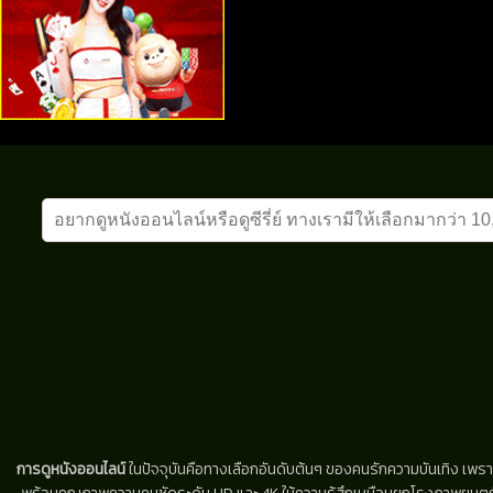
การดูหนังออนไลน์
ในปัจจุบันคือทางเลือกอันดับต้นๆ ของคนรักความบันเทิง เพรา