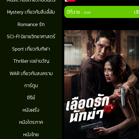
ปีที่ฉาย :
เส
Mystery เกี่ยวกับสิ่งลี้ลับ
2026
Romance รัก
SCI-FI นิยายวิทยาศาสตร์
Sport เกี่ยวกับกีฬา
Thriller เขย่าขวัญ
WAR เกี่ยวกับสงคราม
การ์ตูน
ซีรีย์
หนังฝรั่ง
หนังไตรภาค
หนังไทย