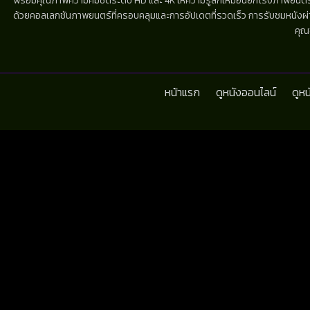
พร้อมคุณภาพความคมชัดระดับ HD และ 4K ให้ความรู้สึกเหมือนยกโรงภาพยนตร์มาไว้
ด้วยคอลเลกชันภาพยนตร์ที่ครอบคลุมและการอัปเดตที่รวดเร็ว การรับชมหนังผ่านห
คุณ
หน้าแรก
ดูหนังออนไลน์
ดูห