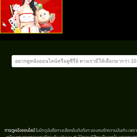
การดูหนังออนไลน์
ในปัจจุบันคือทางเลือกอันดับต้นๆ ของคนรักความบันเทิง เพรา