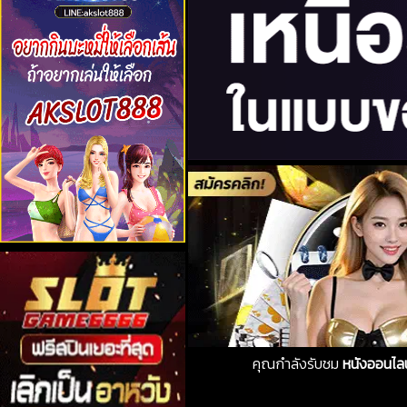
คุณกำลังรับชม
หนังออนไลน