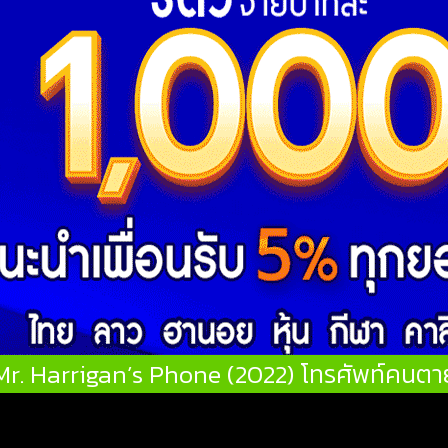
Mr. Harrigan’s Phone (2022) โทรศัพท์คนตา