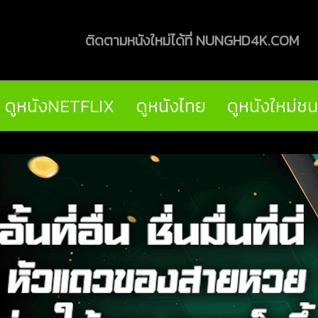
ติดตามหนังใหม่ได้ที่ NUNGHD4K.COM
ดูหนังNETFLIX
ดูหนังไทย
ดูหนังใหม่ช