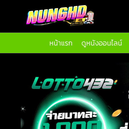
หน้าแรก
ดูหนังออนไลน์