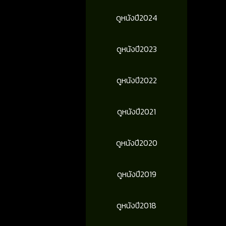
ดูหนังปี2024
ดูหนังปี2023
ดูหนังปี2022
ดูหนังปี2021
ดูหนังปี2020
ดูหนังปี2019
ดูหนังปี2018