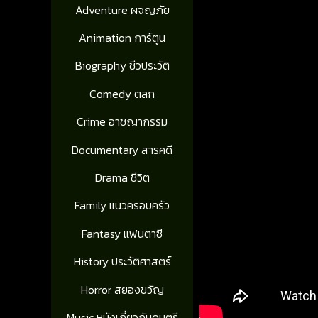
Adventure ผจญภัย
Animation การ์ตูน
Biography ชีวประวัติ
Comedy ตลก
Crime อาชญากรรม
Documentary สารคดี
Drama ชีวิต
Family แนวครอบครัว
Fantasy แฟนตาซี
History ประวัติศาสตร์
Horror สยองขวัญ
Music หนังเกี่ยวกับดนตรี