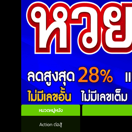
หมวดหมู่หนัง
Action ต่อสู้