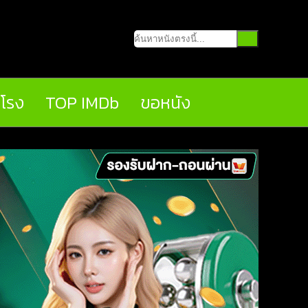
นโรง
TOP IMDb
ขอหนัง