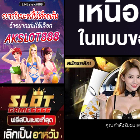
คุณกำลังรับชม
ห