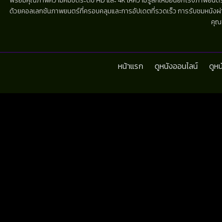
พร้อมคุณภาพความคมชัดระดับ HD และ 4K ให้ความรู้สึกเหมือนยกโรงภาพยนตร์มาไว้
ด้วยคอลเลกชันภาพยนตร์ที่ครอบคลุมและการอัปเดตที่รวดเร็ว การรับชมหนังผ่านห
คุณ
หน้าแรก
ดูหนังออนไลน์
ดูห