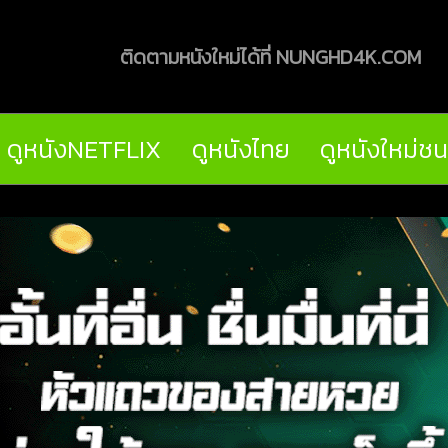
ติดตามหนังใหม่ได้ที่ NUNGHD4K.COM
ดูหนังNETFLIX
ดูหนังไทย
ดูหนังใหม่ช