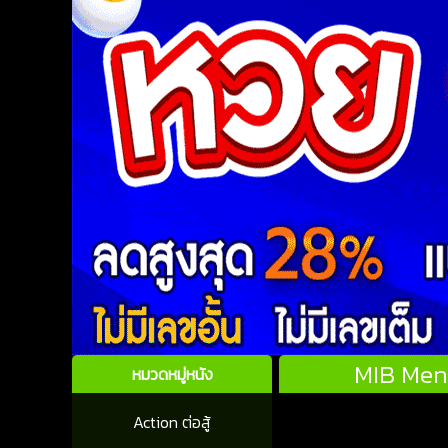
MIB Men 
หมวดหมู่หนัง
Action ต่อสู้