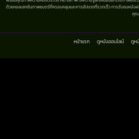
พร้อมคุณภาพความคมชัดระดับ HD และ 4K ให้ความรู้สึกเหมือนยกโรงภาพยนตร์มาไว้
ด้วยคอลเลกชันภาพยนตร์ที่ครอบคลุมและการอัปเดตที่รวดเร็ว การรับชมหนังผ่านห
คุณ
หน้าแรก
ดูหนังออนไลน์
ดูห