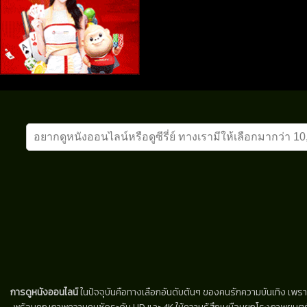
การดูหนังออนไลน์
ในปัจจุบันคือทางเลือกอันดับต้นๆ ของคนรักความบันเทิง เพรา