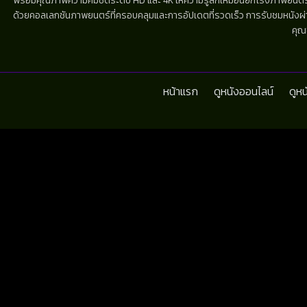
พร้อมคุณภาพความคมชัดระดับ HD และ 4K ให้ความรู้สึกเหมือนยกโรงภาพยนตร์มาไว้
ด้วยคอลเลกชันภาพยนตร์ที่ครอบคลุมและการอัปเดตที่รวดเร็ว การรับชมหนังผ่านห
คุณ
หน้าแรก
ดูหนังออนไลน์
ดูห