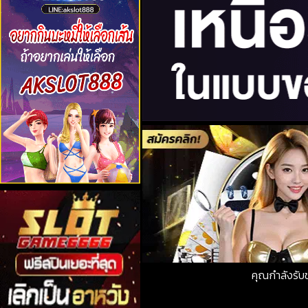
คุณกำลังรั