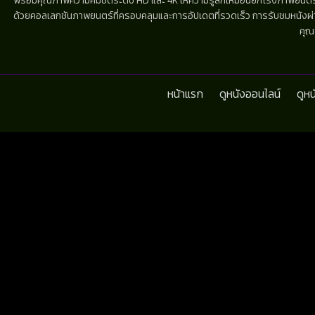
พร้อมคุณภาพความคมชัดระดับ HD และ 4K ให้ความรู้สึกเหมือนยกโรงภาพยนตร์มาไว้
ด้วยคอลเลกชันภาพยนตร์ที่ครอบคลุมและการอัปเดตที่รวดเร็ว การรับชมหนังผ่านห
คุณ
หน้าแรก
ดูหนังออนไลน์
ดูห