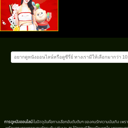
การดูหนังออนไลน์
ในปัจจุบันคือทางเลือกอันดับต้นๆ ของคนรักความบันเทิง เพรา