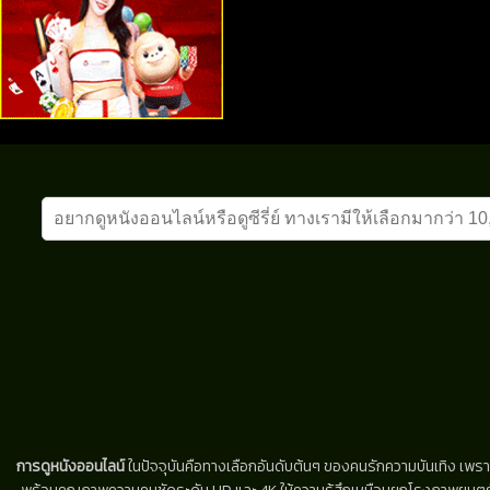
การดูหนังออนไลน์
ในปัจจุบันคือทางเลือกอันดับต้นๆ ของคนรักความบันเทิง เพรา