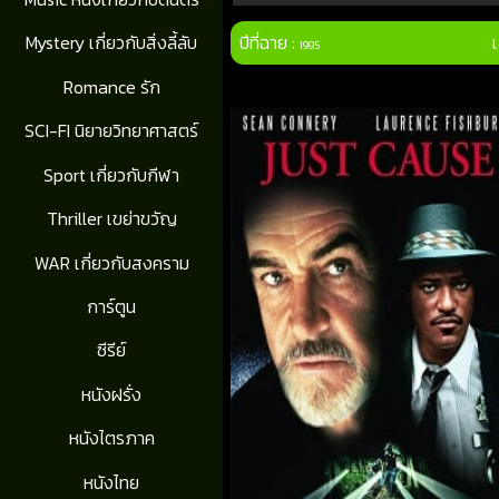
ปีที่ฉาย :
Mystery เกี่ยวกับสิ่งลี้ลับ
1995
Romance รัก
SCI-FI นิยายวิทยาศาสตร์
Sport เกี่ยวกับกีฬา
Thriller เขย่าขวัญ
WAR เกี่ยวกับสงคราม
การ์ตูน
ซีรีย์
หนังฝรั่ง
หนังไตรภาค
หนังไทย