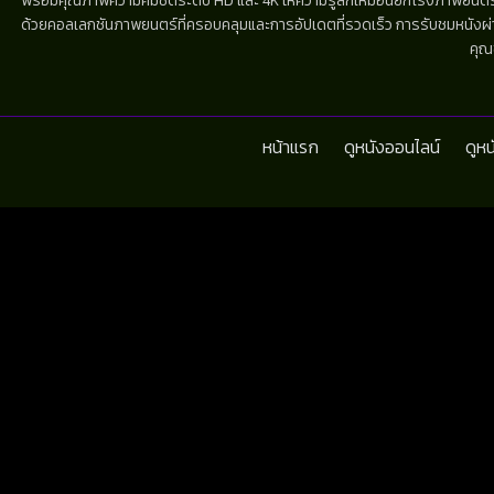
พร้อมคุณภาพความคมชัดระดับ HD และ 4K ให้ความรู้สึกเหมือนยกโรงภาพยนตร์มาไว้
ด้วยคอลเลกชันภาพยนตร์ที่ครอบคลุมและการอัปเดตที่รวดเร็ว การรับชมหนังผ่านห
คุณ
หน้าแรก
ดูหนังออนไลน์
ดูห