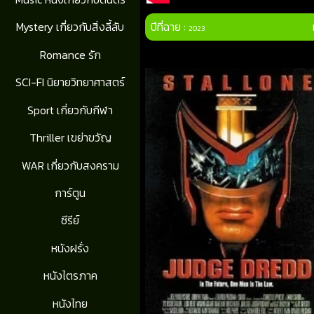
ปีที่ฉาย :
Mystery เกี่ยวกับสิ่งลี้ลับ
2023
Romance รัก
SCI-FI นิยายวิทยาศาสตร์
Sport เกี่ยวกับกีฬา
Thriller เขย่าขวัญ
WAR เกี่ยวกับสงคราม
การ์ตูน
ซีรีย์
หนังฝรั่ง
หนังไตรภาค
หนังไทย