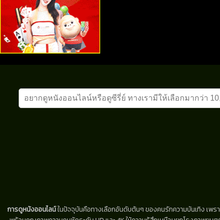
การดูหนังออนไลน์
ในปัจจุบันคือทางเลือกอันดับต้นๆ ของคนรักความบันเทิง เพรา