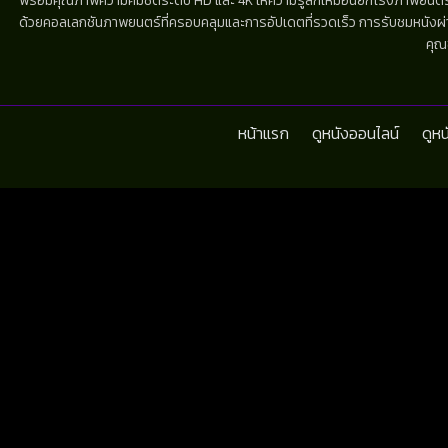
พร้อมคุณภาพความคมชัดระดับ HD และ 4K ให้ความรู้สึกเหมือนยกโรงภาพยนตร์มาไว้
ด้วยคอลเลกชันภาพยนตร์ที่ครอบคลุมและการอัปเดตที่รวดเร็ว การรับชมหนังผ่านห
คุณ
หน้าแรก
ดูหนังออนไลน์
ดูห