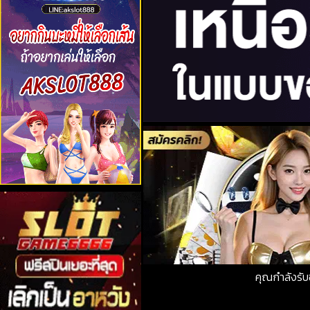
คุณกำลังรั