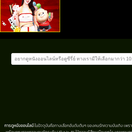
การดูหนังออนไลน์
ในปัจจุบันคือทางเลือกอันดับต้นๆ ของคนรักความบันเทิง เพรา