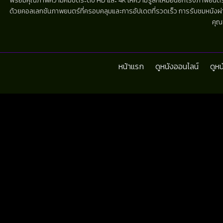
พร้อมคุณภาพความคมชัดระดับ HD และ 4K ให้ความรู้สึกเหมือนยกโรงภาพยนตร์มาไว้
ด้วยคอลเลกชันภาพยนตร์ที่ครอบคลุมและการอัปเดตที่รวดเร็ว การรับชมหนังผ่านห
คุณ
หน้าแรก
ดูหนังออนไลน์
ดูห