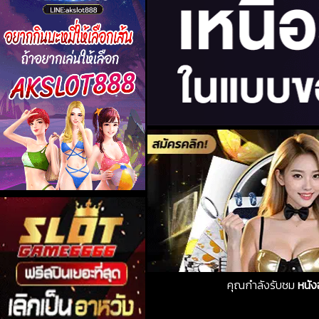
คุณกำลังรับชม
หนัง