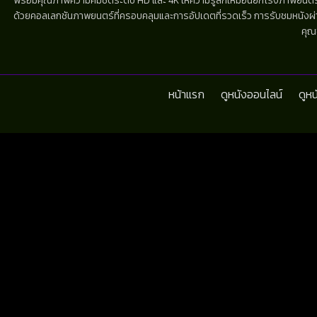
พร้อมคุณภาพความคมชัดระดับ HD และ 4K ให้ความรู้สึกเหมือนยกโรงภาพยนตร์มาไว้
ด้วยคอลเลกชันภาพยนตร์ที่ครอบคลุมและการอัปเดตที่รวดเร็ว การรับชมหนังผ่านห
คุณ
หน้าแรก
ดูหนังออนไลน์
ดูห