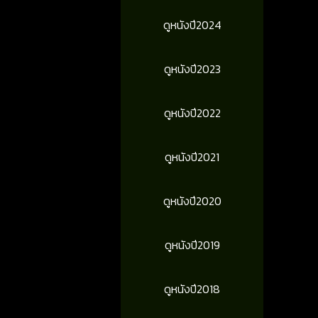
ดูหนังปี2024
ดูหนังปี2023
ดูหนังปี2022
ดูหนังปี2021
ดูหนังปี2020
ดูหนังปี2019
ดูหนังปี2018