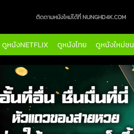
ติดตามหนังใหม่ได้ที่ NUNGHD4K.COM
ดูหนังNETFLIX
ดูหนังไทย
ดูหนังใหม่ช