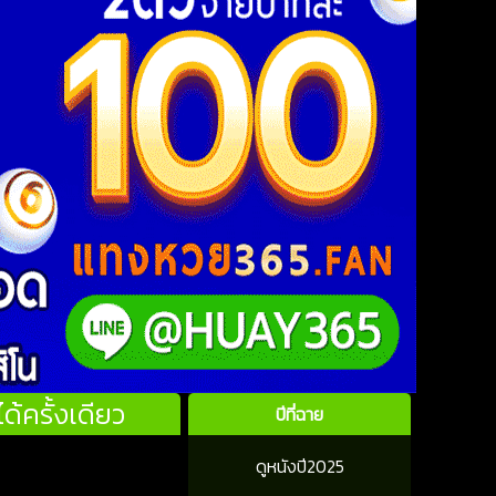
้ครั้งเดียว
ปีที่ฉาย
ดูหนังปี2025