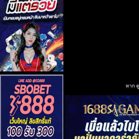
หาก ด