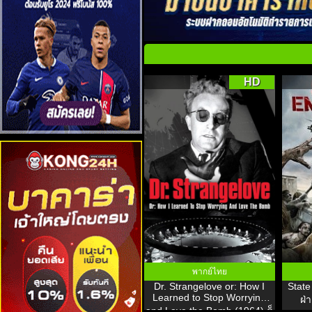
HD
พากย์ไทย
Dr. Strangelove or: How I
State
Learned to Stop Worrying
ฝ่
and Love the Bomb (1964) ด็
อกเตอร์เสตรนจ์เลิฟ