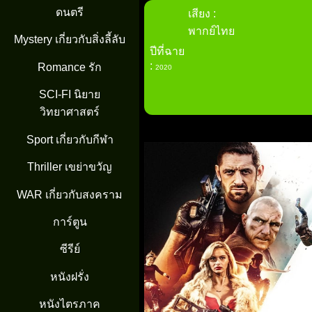
ดนตรี
เสียง : พากย
ปีที่ฉาย :
2020
Mystery เกี่ยวกับสิ่งลี้ลับ
Romance รัก
SCI-FI นิยาย
วิทยาศาสตร์
Sport เกี่ยวกับกีฬา
Thriller เขย่าขวัญ
WAR เกี่ยวกับสงคราม
การ์ตูน
ซีรีย์
หนังฝรั่ง
หนังไตรภาค