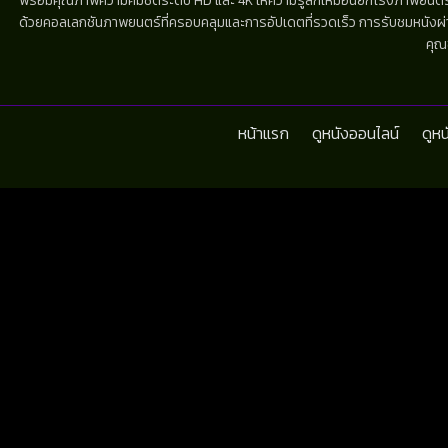
พร้อมคุณภาพความคมชัดระดับ HD และ 4K ให้ความรู้สึกเหมือนยกโรงภาพยนตร์มาไว้
ด้วยคอลเลกชันภาพยนตร์ที่ครอบคลุมและการอัปเดตที่รวดเร็ว การรับชมหนังผ่านห
คุณ
หน้าแรก
ดูหนังออนไลน์
ดูห