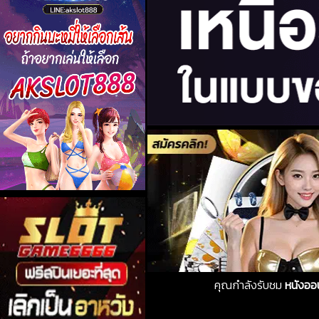
คุณกำลังรับชม
หนังออ