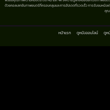
พร้อมคุณภาพความคมชัดระดับ HD และ 4K ให้ความรู้สึกเหมือนยกโรงภาพยนตร์มาไว้
ด้วยคอลเลกชันภาพยนตร์ที่ครอบคลุมและการอัปเดตที่รวดเร็ว การรับชมหนังผ่านห
คุณ
หน้าแรก
ดูหนังออนไลน์
ดูห