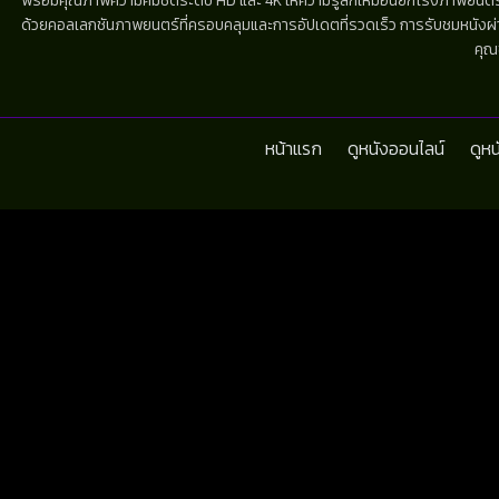
พร้อมคุณภาพความคมชัดระดับ HD และ 4K ให้ความรู้สึกเหมือนยกโรงภาพยนตร์มาไว้
ด้วยคอลเลกชันภาพยนตร์ที่ครอบคลุมและการอัปเดตที่รวดเร็ว การรับชมหนังผ่านห
คุณ
หน้าแรก
ดูหนังออนไลน์
ดูห