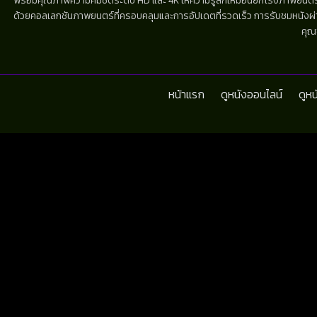
พร้อมคุณภาพความคมชัดระดับ HD และ 4K ให้ความรู้สึกเหมือนยกโรงภาพยนตร์มาไว้
ด้วยคอลเลกชันภาพยนตร์ที่ครอบคลุมและการอัปเดตที่รวดเร็ว การรับชมหนังผ่านห
คุณ
หน้าแรก
ดูหนังออนไลน์
ดูห