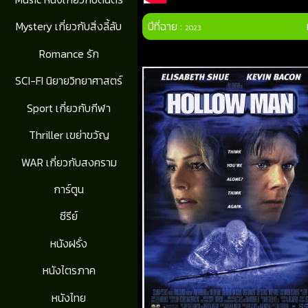
ปีที่ฉาย :
Mystery เกี่ยวกับสิ่งลี้ลับ
2023
Romance รัก
SCI-FI นิยายวิทยาศาสตร์
Sport เกี่ยวกับกีฬา
Thriller เขย่าขวัญ
WAR เกี่ยวกับสงคราม
การ์ตูน
ซีรีย์
หนังฝรั่ง
หนังไตรภาค
หนังไทย