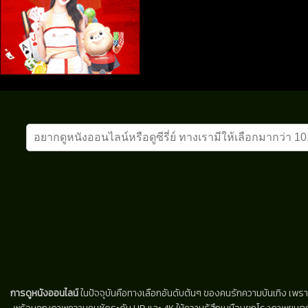
การดูหนังออนไลน์
ในปัจจุบันคือทางเลือกอันดับต้นๆ ของคนรักความบันเทิง เพรา