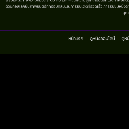
พร้อมคุณภาพความคมชัดระดับ HD และ 4K ให้ความรู้สึกเหมือนยกโรงภาพยนตร์มาไว้
ด้วยคอลเลกชันภาพยนตร์ที่ครอบคลุมและการอัปเดตที่รวดเร็ว การรับชมหนังผ่านห
คุณ
หน้าแรก
ดูหนังออนไลน์
ดูห