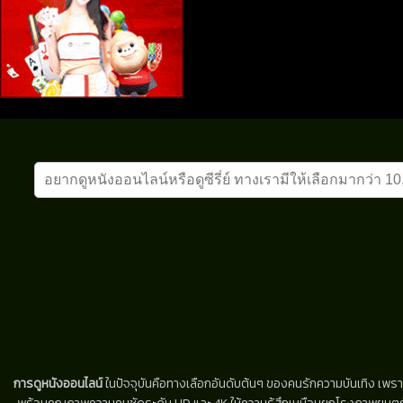
การดูหนังออนไลน์
ในปัจจุบันคือทางเลือกอันดับต้นๆ ของคนรักความบันเทิง เพรา