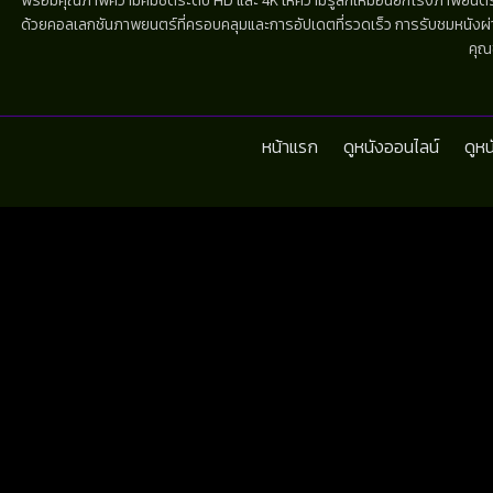
พร้อมคุณภาพความคมชัดระดับ HD และ 4K ให้ความรู้สึกเหมือนยกโรงภาพยนตร์มาไว้
ด้วยคอลเลกชันภาพยนตร์ที่ครอบคลุมและการอัปเดตที่รวดเร็ว การรับชมหนังผ่านห
คุณ
หน้าแรก
ดูหนังออนไลน์
ดูห