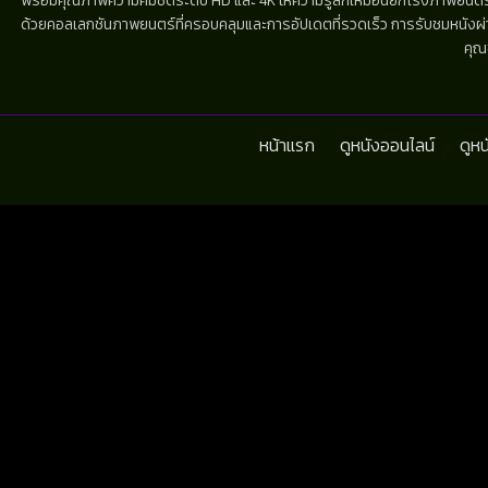
พร้อมคุณภาพความคมชัดระดับ HD และ 4K ให้ความรู้สึกเหมือนยกโรงภาพยนตร์มาไว้
ด้วยคอลเลกชันภาพยนตร์ที่ครอบคลุมและการอัปเดตที่รวดเร็ว การรับชมหนังผ่านห
คุณ
หน้าแรก
ดูหนังออนไลน์
ดูห