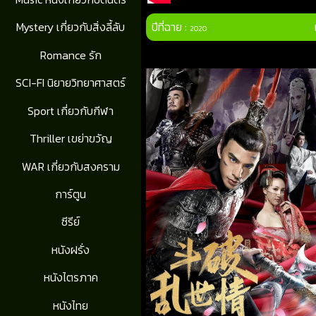
ปีที่ฉาย :
Mystery เกี่ยวกับสิ่งลี้ลับ
2020
Romance รัก
SCI-FI นิยายวิทยาศาสตร์
Sport เกี่ยวกับกีฬา
Thriller เขย่าขวัญ
WAR เกี่ยวกับสงคราม
การ์ตูน
ซีรีย์
หนังฝรั่ง
หนังไตรภาค
หนังไทย