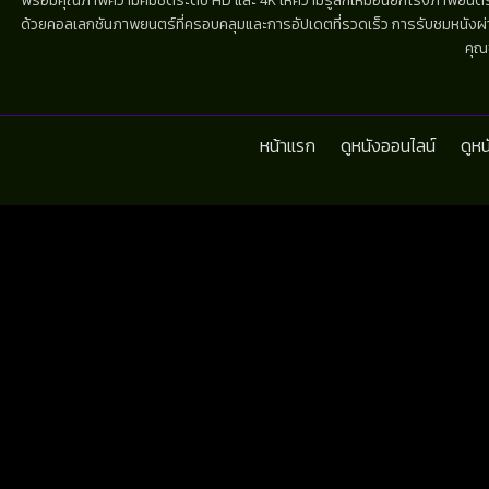
พร้อมคุณภาพความคมชัดระดับ HD และ 4K ให้ความรู้สึกเหมือนยกโรงภาพยนตร์มาไว้
ด้วยคอลเลกชันภาพยนตร์ที่ครอบคลุมและการอัปเดตที่รวดเร็ว การรับชมหนังผ่านห
คุณ
หน้าแรก
ดูหนังออนไลน์
ดูห