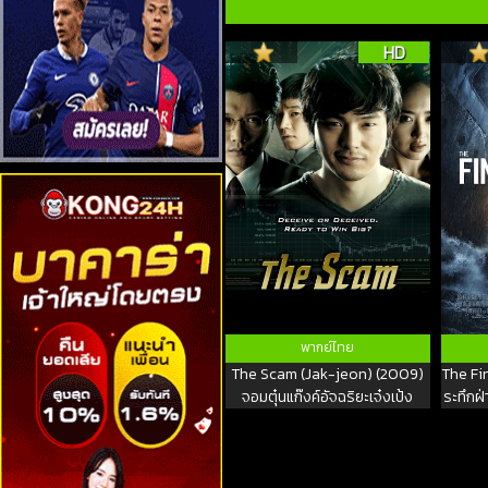
HD
พากย์ไทย
The Scam (Jak-jeon) (2009)
The Fin
จอมตุ๋นแก๊งค์อัจฉริยะเจ๋งเป้ง
ระทึกฝ่