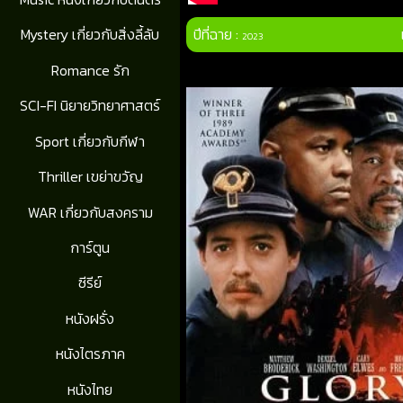
ปีที่ฉาย :
Mystery เกี่ยวกับสิ่งลี้ลับ
2023
Romance รัก
SCI-FI นิยายวิทยาศาสตร์
Sport เกี่ยวกับกีฬา
Thriller เขย่าขวัญ
WAR เกี่ยวกับสงคราม
การ์ตูน
ซีรีย์
หนังฝรั่ง
หนังไตรภาค
หนังไทย