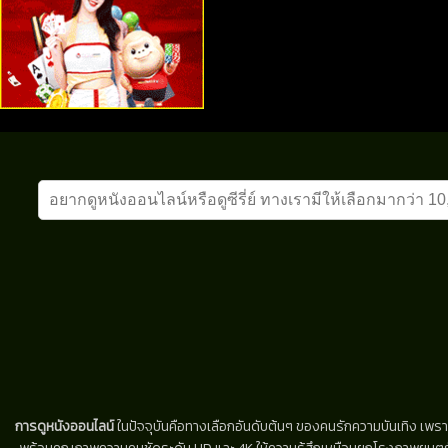
การดูหนังออนไลน์
ในปัจจุบันคือทางเลือกอันดับต้นๆ ของคนรักความบันเทิง เพรา