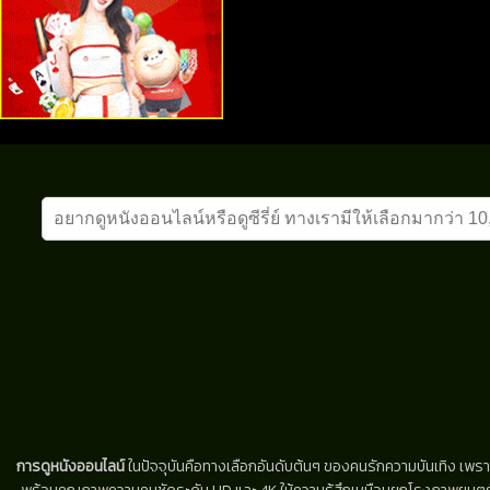
การดูหนังออนไลน์
ในปัจจุบันคือทางเลือกอันดับต้นๆ ของคนรักความบันเทิง เพรา