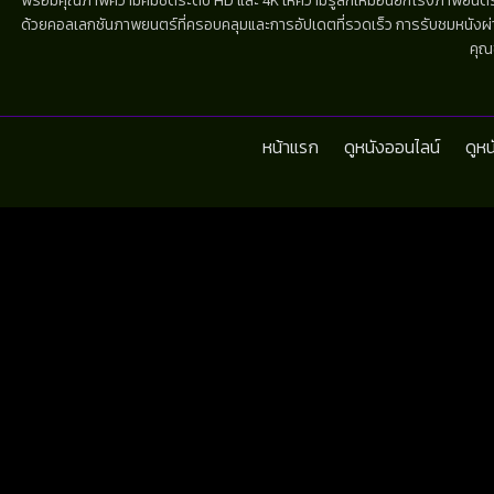
พร้อมคุณภาพความคมชัดระดับ HD และ 4K ให้ความรู้สึกเหมือนยกโรงภาพยนตร์มาไว้
ด้วยคอลเลกชันภาพยนตร์ที่ครอบคลุมและการอัปเดตที่รวดเร็ว การรับชมหนังผ่านห
คุณ
หน้าแรก
ดูหนังออนไลน์
ดูห