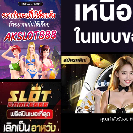
คุณกำลังรับชม
ห