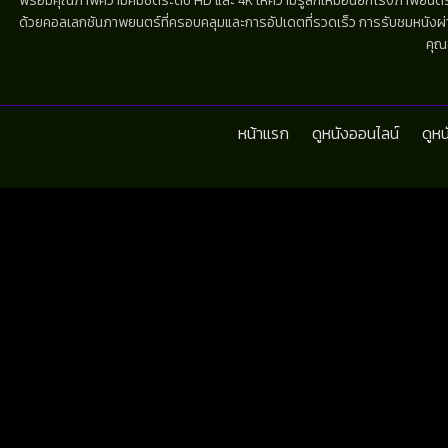
พร้อมคุณภาพความคมชัดระดับ HD และ 4K ให้ความรู้สึกเหมือนยกโรงภาพยนตร์มาไว้
ด้วยคอลเลกชันภาพยนตร์ที่ครอบคลุมและการอัปเดตที่รวดเร็ว การรับชมหนังผ่านห
คุณ
หน้าแรก
ดูหนังออนไลน์
ดูห