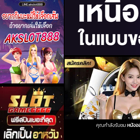
คุณกำลังรับชม
หนังอ