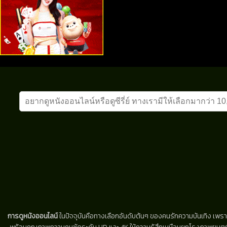
การดูหนังออนไลน์
ในปัจจุบันคือทางเลือกอันดับต้นๆ ของคนรักความบันเทิง เพรา