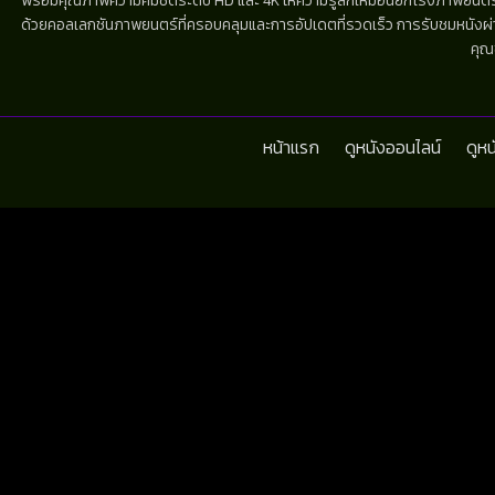
พร้อมคุณภาพความคมชัดระดับ HD และ 4K ให้ความรู้สึกเหมือนยกโรงภาพยนตร์มาไว้
ด้วยคอลเลกชันภาพยนตร์ที่ครอบคลุมและการอัปเดตที่รวดเร็ว การรับชมหนังผ่านห
คุณ
หน้าแรก
ดูหนังออนไลน์
ดูห