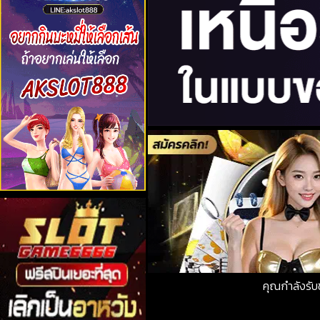
คุณกำลังรั