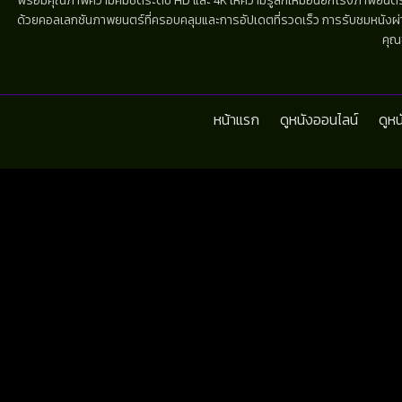
พร้อมคุณภาพความคมชัดระดับ HD และ 4K ให้ความรู้สึกเหมือนยกโรงภาพยนตร์มาไว้
ด้วยคอลเลกชันภาพยนตร์ที่ครอบคลุมและการอัปเดตที่รวดเร็ว การรับชมหนังผ่านห
คุณ
หน้าแรก
ดูหนังออนไลน์
ดูห