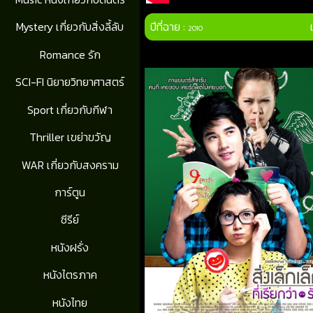
ปีที่ฉาย :
Mystery เกี่ยวกับสิ่งลี้ลับ
2010
Romance รัก
SCI-FI นิยายวิทยาศาสตร์
Sport เกี่ยวกับกีฬา
Thriller เขย่าขวัญ
WAR เกี่ยวกับสงคราม
การ์ตูน
ซีรีย์
หนังฝรั่ง
หนังไตรภาค
หนังไทย