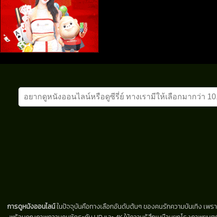
การดูหนังออนไลน์
ในปัจจุบันคือทางเลือกอันดับต้นๆ ของคนรักความบันเทิง เพรา