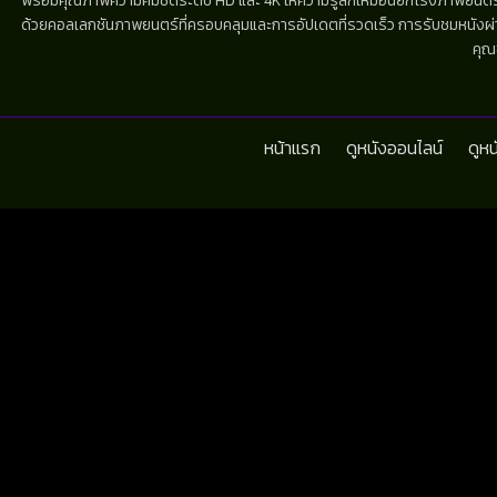
พร้อมคุณภาพความคมชัดระดับ HD และ 4K ให้ความรู้สึกเหมือนยกโรงภาพยนตร์มาไว้
ด้วยคอลเลกชันภาพยนตร์ที่ครอบคลุมและการอัปเดตที่รวดเร็ว การรับชมหนังผ่านห
คุณ
หน้าแรก
ดูหนังออนไลน์
ดูห