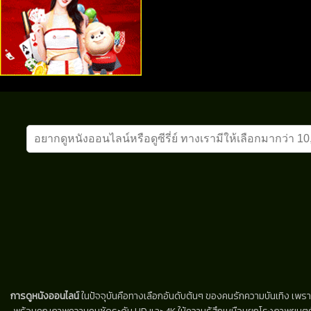
การดูหนังออนไลน์
ในปัจจุบันคือทางเลือกอันดับต้นๆ ของคนรักความบันเทิง เพรา