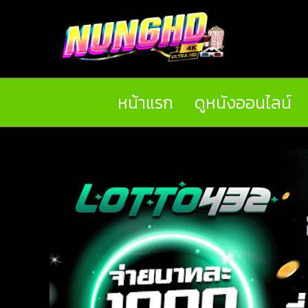
หน้าแรก
ดูหนังออนไลน์