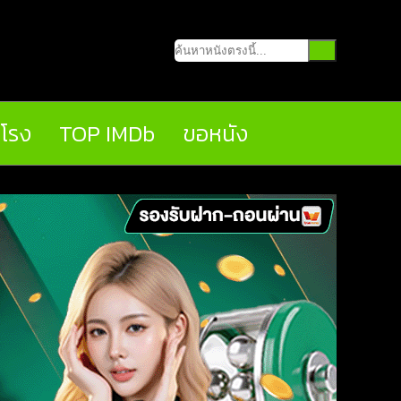
นโรง
TOP IMDb
ขอหนัง