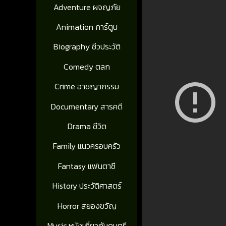
Adventure ผจญภัย
Animation การ์ตูน
Biography ชีวประวัติ
Comedy ตลก
Crime อาชญากรรม
Documentary สารคดี
Drama ชีวิต
Family แนวครอบครัว
Fantasy แฟนตาซี
History ประวัติศาสตร์
Horror สยองขวัญ
Music หนังเกี่ยวกับดนตรี