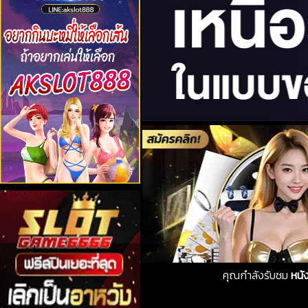
คุณกำลังรับชม
หนั