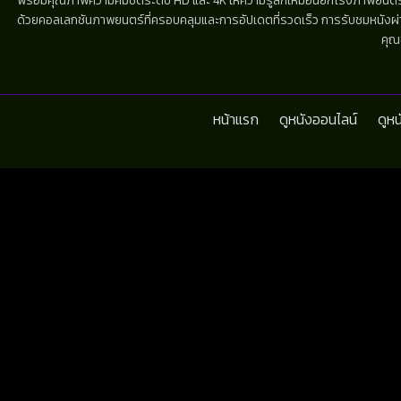
พร้อมคุณภาพความคมชัดระดับ HD และ 4K ให้ความรู้สึกเหมือนยกโรงภาพยนตร์มาไว้
ด้วยคอลเลกชันภาพยนตร์ที่ครอบคลุมและการอัปเดตที่รวดเร็ว การรับชมหนังผ่านห
คุณ
หน้าแรก
ดูหนังออนไลน์
ดูห