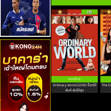
HD
พากย์ไทย
Ordinary World (2016) ร็อกให้
The E
พังค์ พังให้สุด