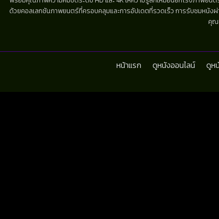
พร้อมคุณภาพความคมชัดระดับ HD และ 4K ให้ความรู้สึกเหมือนยกโรงภาพยนตร์มาไว้
ด้วยคอลเลกชันภาพยนตร์ที่ครอบคลุมและการอัปเดตที่รวดเร็ว การรับชมหนังผ่านห
คุณ
หน้าแรก
ดูหนังออนไลน์
ดูห