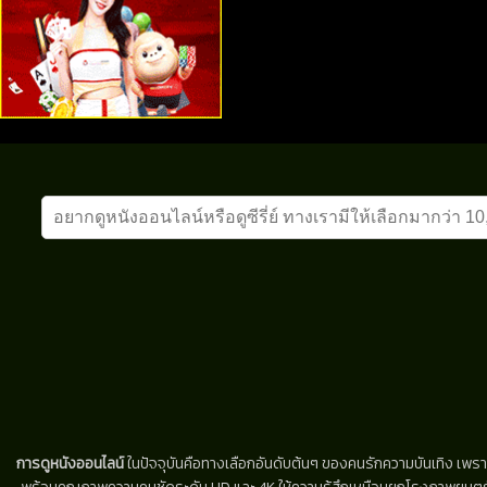
การดูหนังออนไลน์
ในปัจจุบันคือทางเลือกอันดับต้นๆ ของคนรักความบันเทิง เพรา