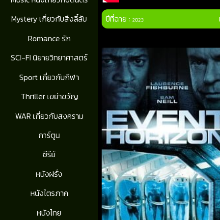
ปีที่ฉาย :
Mystery เกี่ยวกับสิ่งลี้ลับ
2023
Romance รัก
SCI-FI นิยายวิทยาศาสตร์
Sport เกี่ยวกับกีฬา
Thriller เขย่าขวัญ
WAR เกี่ยวกับสงคราม
การ์ตูน
ซีรีย์
หนังฝรั่ง
หนังไตรภาค
หนังไทย