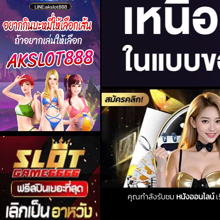
คุณกำลังรับชม
หนังออนไลน์
เ