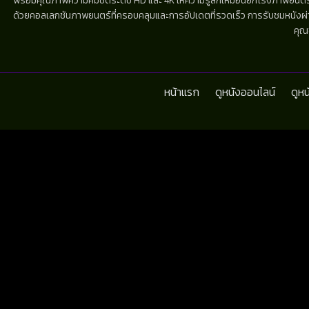
พร้อมคุณภาพความคมชัดระดับ HD และ 4K ให้ความรู้สึกเหมือนยกโรงภาพยนตร์มาไว้
ด้วยคอลเลกชันภาพยนตร์ที่ครอบคลุมและการอัปเดตที่รวดเร็ว การรับชมหนังผ่านห
คุณ
หน้าแรก
ดูหนังออนไลน์
ดูห