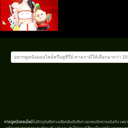
การดูหนังออนไลน์
ในปัจจุบันคือทางเลือกอันดับต้นๆ ของคนรักความบันเทิง เพรา