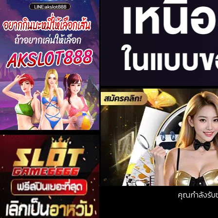
คุณกำลังรั