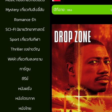
ปีที่ฉาย :
Mystery เกี่ยวกับสิ่งลี้ลับ
1994
Romance รัก
SCI-FI นิยายวิทยาศาสตร์
Sport เกี่ยวกับกีฬา
Thriller เขย่าขวัญ
WAR เกี่ยวกับสงคราม
การ์ตูน
ซีรีย์
หนังฝรั่ง
หนังไตรภาค
หนังไทย