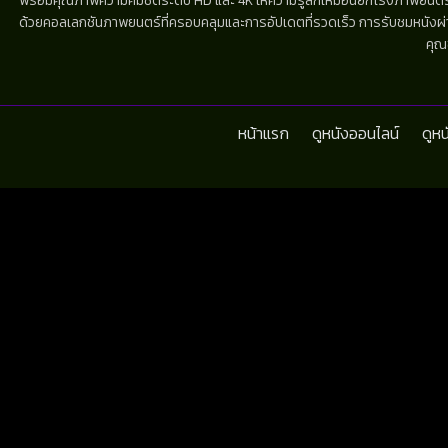
พร้อมคุณภาพความคมชัดระดับ HD และ 4K ให้ความรู้สึกเหมือนยกโรงภาพยนตร์มาไว้
ด้วยคอลเลกชันภาพยนตร์ที่ครอบคลุมและการอัปเดตที่รวดเร็ว การรับชมหนังผ่านห
คุณ
หน้าแรก
ดูหนังออนไลน์
ดูห