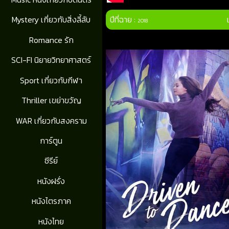
ปีที่ฉาย :
Mystery เกี่ยวกับสิ่งลี้ลับ
2018
Romance รัก
SCI-FI นิยายวิทยาศาสตร์
Sport เกี่ยวกับกีฬา
Thriller เขย่าขวัญ
WAR เกี่ยวกับสงคราม
การ์ตูน
ซีรีย์
หนังฝรั่ง
หนังไตรภาค
หนังไทย