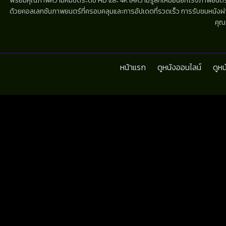
พร้อมคุณภาพความคมชัดระดับ HD และ 4K ให้ความรู้สึกเหมือนยกโรงภาพยนตร์มาไว้
ด้วยคอลเลกชันภาพยนตร์ที่ครอบคลุมและการอัปเดตที่รวดเร็ว การรับชมหนังผ่านห
คุณ
หน้าแรก
ดูหนังออนไลน์
ดูห