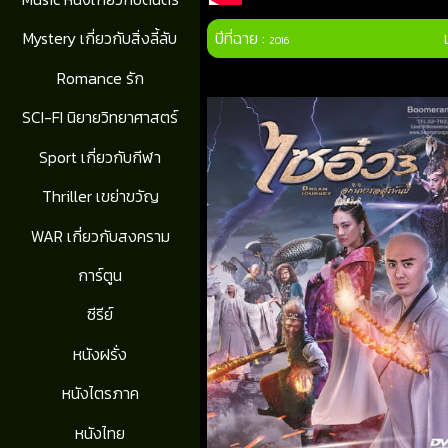
ปีที่ฉาย :
Mystery เกี่ยวกับสิ่งลี้ลับ
2016
Romance รัก
SCI-FI นิยายวิทยาศาสตร์
Sport เกี่ยวกับกีฬา
Thriller เขย่าขวัญ
WAR เกี่ยวกับสงคราม
การ์ตูน
ซีรีย์
หนังฝรั่ง
หนังไตรภาค
หนังไทย