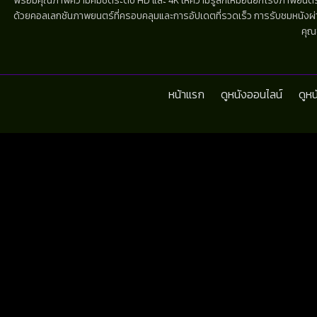
พร้อมคุณภาพความคมชัดระดับ HD และ 4K ให้ความรู้สึกเหมือนยกโรงภาพยนตร์มาไว้
ด้วยคอลเลกชันภาพยนตร์ที่ครอบคลุมและการอัปเดตที่รวดเร็ว การรับชมหนังผ่านห
คุณ
หน้าแรก
ดูหนังออนไลน์
ดูห