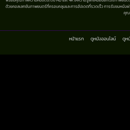
พร้อมคุณภาพความคมชัดระดับ HD และ 4K ให้ความรู้สึกเหมือนยกโรงภาพยนตร์มาไว้
ด้วยคอลเลกชันภาพยนตร์ที่ครอบคลุมและการอัปเดตที่รวดเร็ว การรับชมหนังผ่านห
คุณ
หน้าแรก
ดูหนังออนไลน์
ดูห