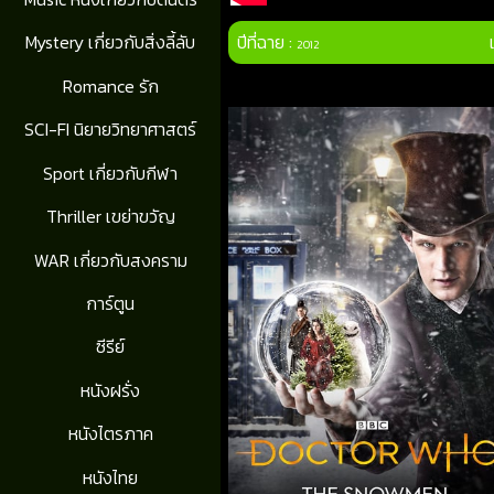
ปีที่ฉาย :
Mystery เกี่ยวกับสิ่งลี้ลับ
2012
Romance รัก
SCI-FI นิยายวิทยาศาสตร์
Sport เกี่ยวกับกีฬา
Thriller เขย่าขวัญ
WAR เกี่ยวกับสงคราม
การ์ตูน
ซีรีย์
หนังฝรั่ง
หนังไตรภาค
หนังไทย