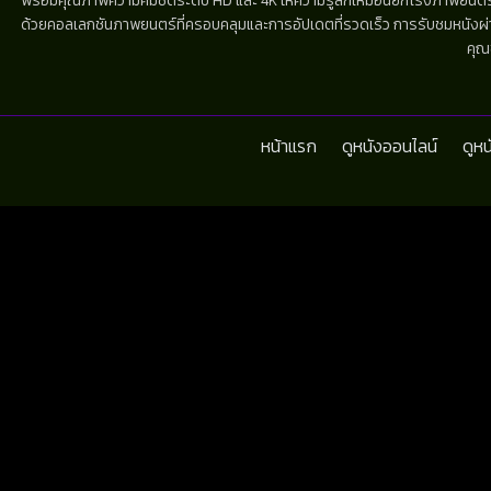
พร้อมคุณภาพความคมชัดระดับ HD และ 4K ให้ความรู้สึกเหมือนยกโรงภาพยนตร์มาไว้
ด้วยคอลเลกชันภาพยนตร์ที่ครอบคลุมและการอัปเดตที่รวดเร็ว การรับชมหนังผ่านห
คุณ
หน้าแรก
ดูหนังออนไลน์
ดูห