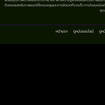
พร้อมคุณภาพความคมชัดระดับ HD และ 4K ให้ความรู้สึกเหมือนยกโรงภาพยนตร์มาไว้
ด้วยคอลเลกชันภาพยนตร์ที่ครอบคลุมและการอัปเดตที่รวดเร็ว การรับชมหนังผ่านห
คุณ
หน้าแรก
ดูหนังออนไลน์
ดูห