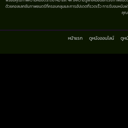
พร้อมคุณภาพความคมชัดระดับ HD และ 4K ให้ความรู้สึกเหมือนยกโรงภาพยนตร์มาไว้
ด้วยคอลเลกชันภาพยนตร์ที่ครอบคลุมและการอัปเดตที่รวดเร็ว การรับชมหนังผ่านห
คุณ
หน้าแรก
ดูหนังออนไลน์
ดูห