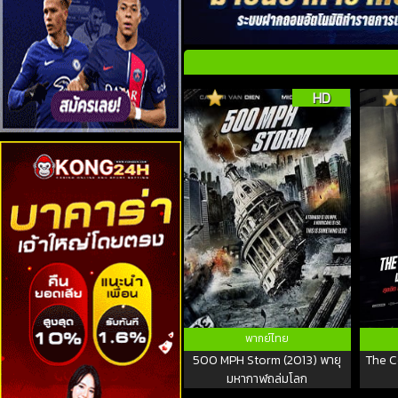
HD
พากย์ไทย
500 MPH Storm (2013) พายุ
The C
มหากาฬถล่มโลก