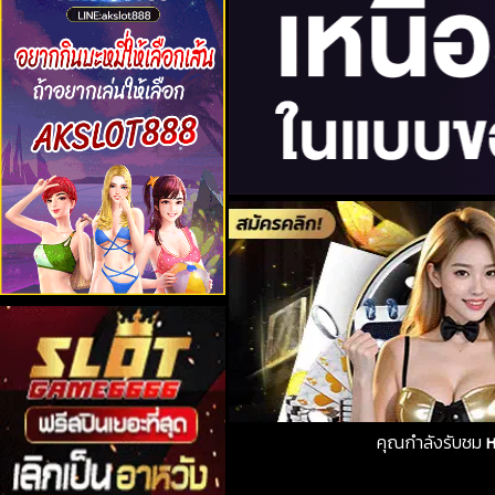
คุณกำลังรับชม
ห