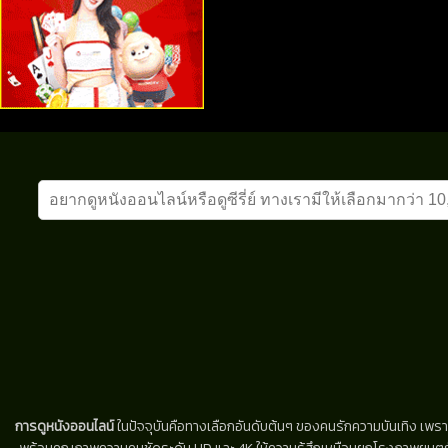
การดูหนังออนไลน์
ในปัจจุบันคือทางเลือกอันดับต้นๆ ของคนรักความบันเทิง เพรา