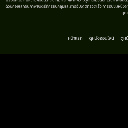
พร้อมคุณภาพความคมชัดระดับ HD และ 4K ให้ความรู้สึกเหมือนยกโรงภาพยนตร์มาไว้
ด้วยคอลเลกชันภาพยนตร์ที่ครอบคลุมและการอัปเดตที่รวดเร็ว การรับชมหนังผ่านห
คุณ
หน้าแรก
ดูหนังออนไลน์
ดูห