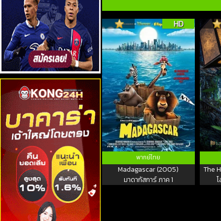
HD
พากย์ไทย
Madagascar (2005)
The H
มาดากัสการ์ ภาค 1
โ