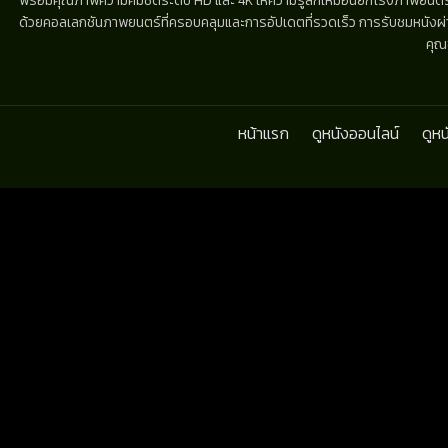
พร้อมคุณภาพความคมชัดระดับ HD และ 4K ให้ความรู้สึกเหมือนยกโรงภาพยนตร์มาไว้
ด้วยคอลเลกชันภาพยนตร์ที่ครอบคลุมและการอัปเดตที่รวดเร็ว การรับชมหนังผ่านห
คุณ
หน้าแรก
ดูหนังออนไลน์
ดูห